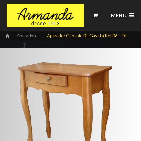
Skip
to
MENU
content
|
Aparadores
|
Aparador Console 01 Gaveta Ref.06 – DP