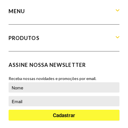
MENU
Home
Sobre
PRODUTOS
Produtos
Blog
Aparadores
Contato
Balcões
ASSINE NOSSA NEWSLETTER
Orçamento
Banquetas
Cadeiras
Receba nossas novidades e promoções por email.
Complementos
Cristaleiras
Poltronas
Puffs
Racks e Painéis
Salas de Jantar