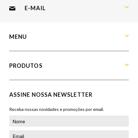
Sábado: 09:00 às 13:00
E-MAIL
contato@armandamoveis.com.br
MENU
Home
Sobre
PRODUTOS
Produtos
Blog
Aparadores
Contato
Balcões
ASSINE NOSSA NEWSLETTER
Orçamento
Banquetas
Cadeiras
Receba nossas novidades e promoções por email.
Complementos
Cristaleiras
Poltronas