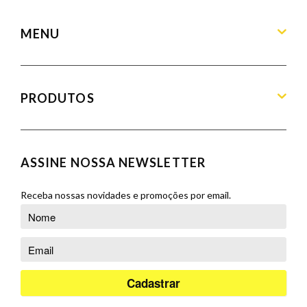
contato@armandamoveis.com.br
MENU
Home
Sobre
PRODUTOS
Produtos
Blog
Aparadores
Contato
Balcões
ASSINE NOSSA NEWSLETTER
Orçamento
Banquetas
Cadeiras
Receba nossas novidades e promoções por email.
Complementos
Cristaleiras
Poltronas
Puffs
Racks e Painéis
Salas de Jantar