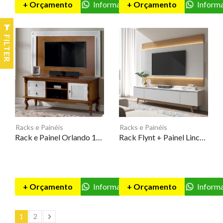
+ Orçamento
Informações
+ Orçamento
Inform
FILTER
Racks e Painéis
Racks e Painéis
Rack e Painel Orlando 150 – 3D
Rack Flynt + Painel Lincoln – PV
+ Orçamento
Informações
+ Orçamento
Inform
1
2