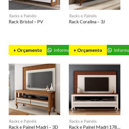
Racks e Painéis
Racks e Painéis
Rack Bristol – PV
Rack Coralina – 3J
+ Orçamento
Informações
+ Orçamento
Inform
Racks e Painéis
Racks e Painéis
Rack e Painel Madri – 3D
Rack e Painel Madri 178 – 3D