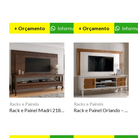
+ Orçamento
Informações
+ Orçamento
Inform
Racks e Painéis
Racks e Painéis
Rack e Painel Madri 218 – 3D
Rack e Painel Orlando – 3D