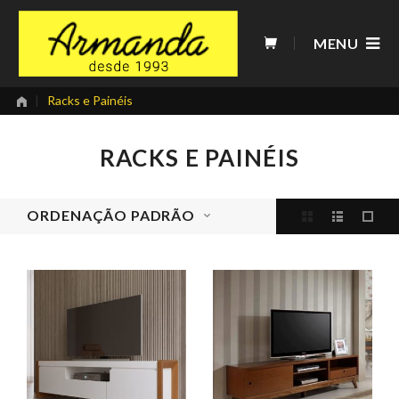
Skip
to
MENU
content
|
Racks e Painéis
RACKS E PAINÉIS
ORDENAÇÃO PADRÃO