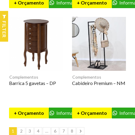
+ Orçamento
Informações
+ Orçamento
Inform
FILTER
Complementos
Complementos
Barrica 5 gavetas – DP
Cabideiro Premium – NM
+ Orçamento
Informações
+ Orçamento
Inform
1
2
3
4
…
6
7
8