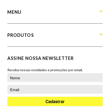
contato@armandamoveis.com.br
MENU
Home
Sobre
PRODUTOS
Produtos
Blog
Aparadores
Contato
Balcões
ASSINE NOSSA NEWSLETTER
Orçamento
Banquetas
Cadeiras
Receba nossas novidades e promoções por email.
Complementos
Cristaleiras
Poltronas
Puffs
Racks e Painéis
Salas de Jantar