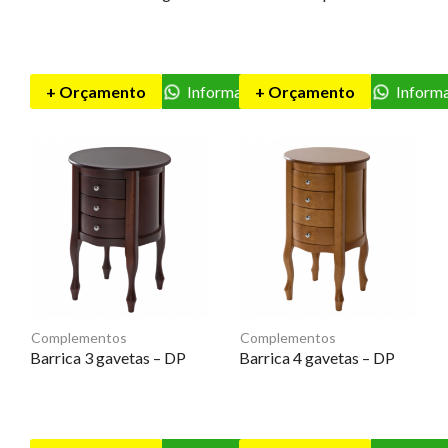
+ Orçamento
Informações
+ Orçamento
Inform
Complementos
Complementos
Barrica 3 gavetas – DP
Barrica 4 gavetas – DP