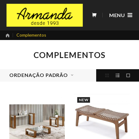
Skip
to
MENU
content
|
Complementos
COMPLEMENTOS
ORDENAÇÃO PADRÃO
NEW