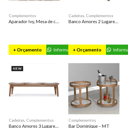
Complementos
Cadeiras
,
Complementos
Aparador Ivy, Mesa de centro Ivy e Mesa lateral Ivy – AS
Banco Amores 2 Lugares – NM
+ Orçamento
Informações
+ Orçamento
Inform
NEW
Cadeiras
,
Complementos
Complementos
Banco Amores 3 Lugares – NM
Bar Dominique – MT