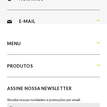
Segunda a Sexta: 09:00 às 19:00
Sábado: 09:00 às 13:00
E-MAIL
contato@armandamoveis.com.br
MENU
Home
Sobre
PRODUTOS
Produtos
Blog
Aparadores
Contato
Balcões
ASSINE NOSSA NEWSLETTER
Orçamento
Banquetas
Cadeiras
Receba nossas novidades e promoções por email.
Complementos