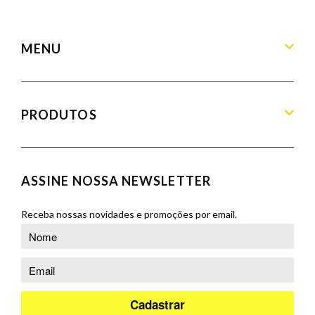
contato@armandamoveis.com.br
MENU
Home
Sobre
PRODUTOS
Produtos
Blog
Aparadores
Contato
Balcões
ASSINE NOSSA NEWSLETTER
Orçamento
Banquetas
Cadeiras
Receba nossas novidades e promoções por email.
Complementos
Cristaleiras
Poltronas
Puffs
Racks e Painéis