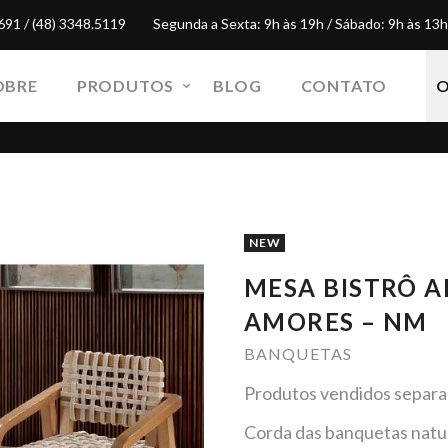
691 / (48) 3348.5119
Segunda a Sexta: 9h às 19h / Sábado: 9h às 13h
OBRE
PRODUTOS
BLOG
CONTATO
NEW
MESA BISTRÔ 
AMORES – NM
BANQUETAS
Produtos vendidos separ
Corda das banquetas natur