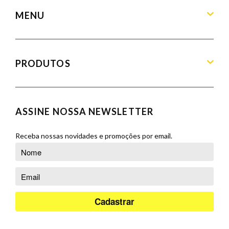
MENU
Home
Sobre
PRODUTOS
Produtos
Blog
Aparadores
Contato
Balcões
ASSINE NOSSA NEWSLETTER
Orçamento
Banquetas
Cadeiras
Receba nossas novidades e promoções por email.
Complementos
Cristaleiras
Poltronas
Puffs
Racks e Painéis
Salas de Jantar