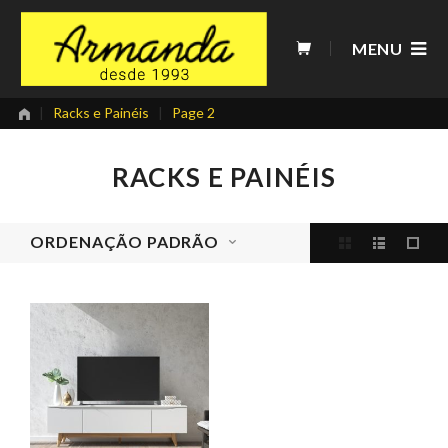
Skip
to
MENU
content
|
Racks e Painéis
|
Page 2
RACKS E PAINÉIS
ORDENAÇÃO PADRÃO