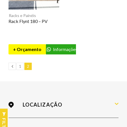
Racks e Painéis
Rack Flynt 180 – PV
+ Orçamento
Informações
1
2
LOCALIZAÇÃO
Rua Fúlvio Aducci, 736 / Estreito
FILTER
Florianópolis – SC / 88075-000