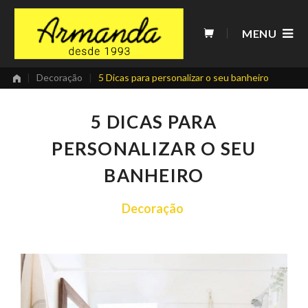
Skip
to
MENU
content
|
Decoração
|
5 Dicas para personalizar o seu banheiro
5 DICAS PARA
PERSONALIZAR O SEU
BANHEIRO
Decoração