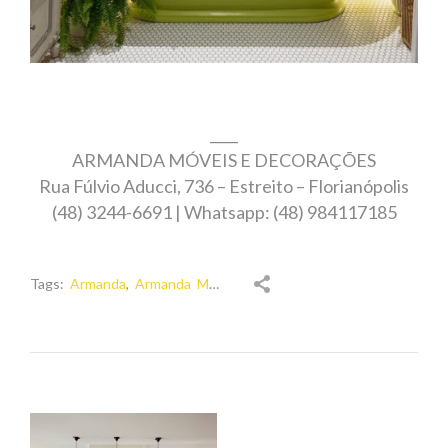
____
ARMANDA MÓVEIS E DECORAÇÕES
Rua Fúlvio Aducci, 736 – Estreito – Florianópolis
(48) 3244-6691 | Whatsapp: (48) 984117185
Tags:
Armanda
,
Armanda Móveis
,
decor
,
decoração banheiro
,
mó
NAVEGAÇÃO