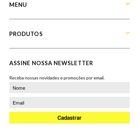
MENU
Home
Sobre
PRODUTOS
Produtos
Blog
Aparadores
Contato
Balcões
ASSINE NOSSA NEWSLETTER
Orçamento
Banquetas
Cadeiras
Receba nossas novidades e promoções por email.
Complementos
Cristaleiras
Poltronas
Puffs
Racks e Painéis
Salas de Jantar
Sofás