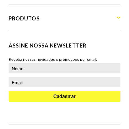
Home
Sobre
PRODUTOS
Produtos
Blog
Aparadores
Contato
Balcões
ASSINE NOSSA NEWSLETTER
Orçamento
Banquetas
Cadeiras
Receba nossas novidades e promoções por email.
Complementos
Cristaleiras
Poltronas
Puffs
Racks e Painéis
Salas de Jantar
Sofás
Sofás Cama