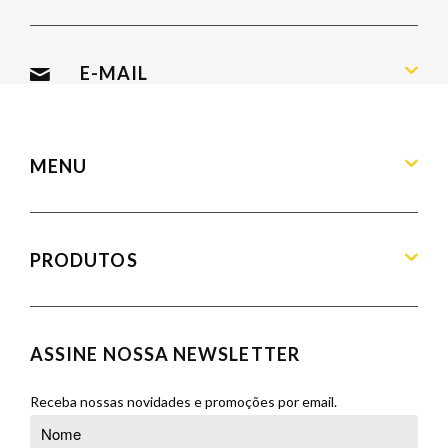
Segunda a Sexta: 09:00 às 19:00
Sábado: 09:00 às 13:00
E-MAIL
contato@armandamoveis.com.br
MENU
Home
Sobre
PRODUTOS
Produtos
Blog
Aparadores
Contato
Balcões
ASSINE NOSSA NEWSLETTER
Orçamento
Banquetas
Cadeiras
Receba nossas novidades e promoções por email.
Complementos