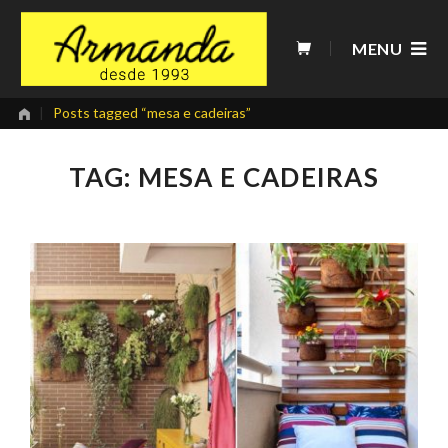
Skip
to
MENU
content
|
Posts tagged “mesa e cadeiras”
TAG: MESA E CADEIRAS