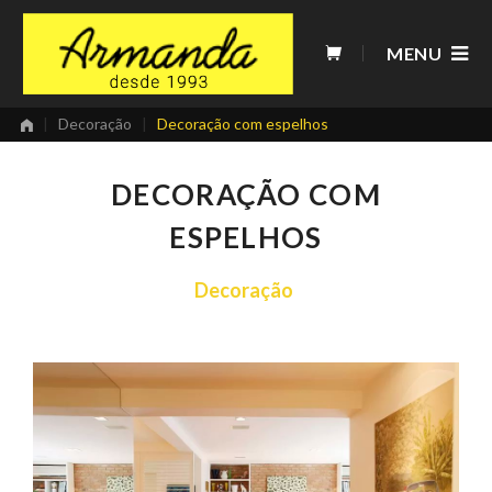
Skip
to
MENU
content
|
Decoração
|
Decoração com espelhos
DECORAÇÃO COM
ESPELHOS
Decoração