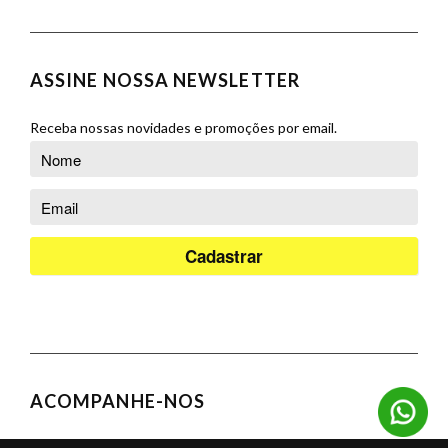
Produtos
Blog
Aparadores
Contato
Balcões
ASSINE NOSSA NEWSLETTER
Orçamento
Banquetas
Cadeiras
Receba nossas novidades e promoções por email.
Complementos
Cristaleiras
Poltronas
Puffs
Racks e Painéis
Salas de Jantar
Sofás
Sofás Cama
ACOMPANHE-NOS