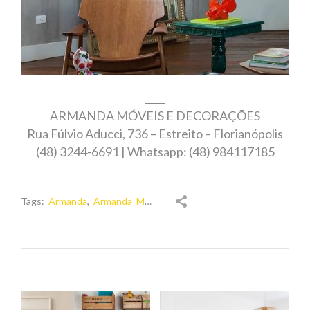
____
ARMANDA MÓVEIS E DECORAÇÕES
Rua Fúlvio Aducci, 736 – Estreito – Florianópolis
(48) 3244-6691 | Whatsapp: (48) 984117185
Tags:
Armanda
,
Armanda Móveis
,
decor
,
decoração
,
espelho
,
es
NAVEGAÇÃO