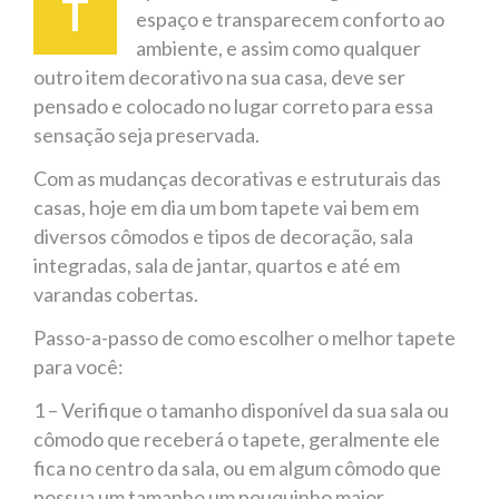
T
espaço e transparecem conforto ao
ambiente, e assim como qualquer
outro item decorativo na sua casa, deve ser
pensado e colocado no lugar correto para essa
sensação seja preservada.
Com as mudanças decorativas e estruturais das
casas, hoje em dia um bom tapete vai bem em
diversos cômodos e tipos de decoração, sala
integradas, sala de jantar, quartos e até em
varandas cobertas.
Passo-a-passo de como escolher o melhor tapete
para você:
1 – Verifique o tamanho disponível da sua sala ou
cômodo que receberá o tapete, geralmente ele
fica no centro da sala, ou em algum cômodo que
possua um tamanho um pouquinho maior.