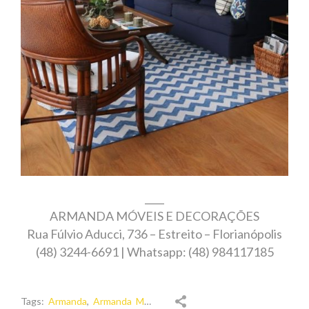
____
ARMANDA MÓVEIS E DECORAÇÕES
Rua Fúlvio Aducci, 736 – Estreito – Florianópolis
(48) 3244-6691 | Whatsapp: (48) 984117185
Tags:
Armanda
,
Armanda Móveis
,
decor
,
decoração
,
decoração 