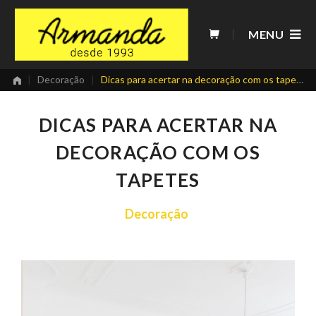
Skip
to
MENU
content
|
Decoração
|
Dicas para acertar na decoração com os tapetes
DICAS PARA ACERTAR NA
DECORAÇÃO COM OS
TAPETES
Decoração