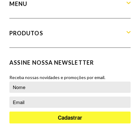
MENU
Home
Sobre
PRODUTOS
Produtos
Blog
Aparadores
Contato
Balcões
ASSINE NOSSA NEWSLETTER
Orçamento
Banquetas
Cadeiras
Receba nossas novidades e promoções por email.
Complementos
Cristaleiras
Poltronas
Puffs
Racks e Painéis
Salas de Jantar
Sofás